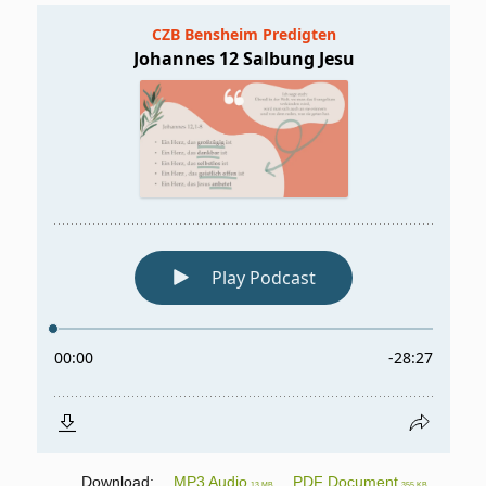
Download:
MP3 Audio
PDF Document
13 MB
355 KB