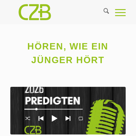
HÖREN, WIE EIN
JÜNGER HÖRT