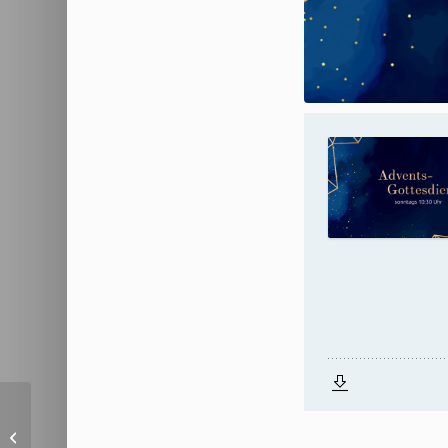
Simeon – Wie Warten
zum Segen wird