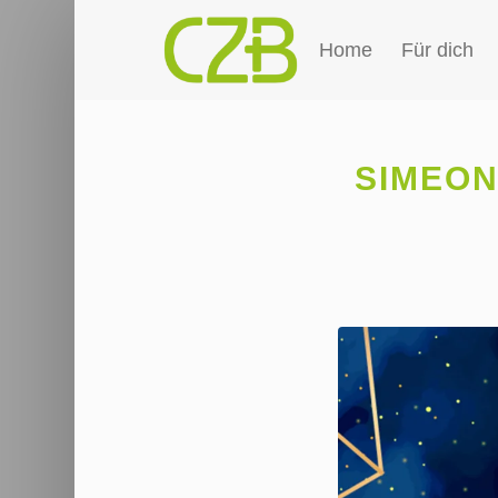
Home
Für dich
SIMEON