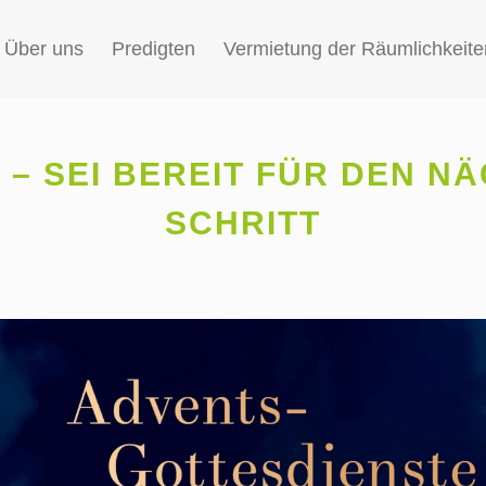
Über uns
Predigten
Vermietung der Räumlichkeite
 – SEI BEREIT FÜR DEN N
SCHRITT