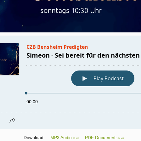
Download:
MP3 Audio
PDF Document
26 MB
124 KB