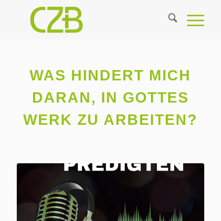
WAS HINDERT MICH
DARAN, IN GOTTES
WERK ZU ARBEITEN?