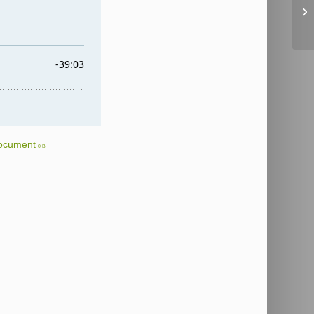
ocument
0 B